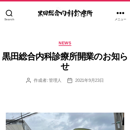
Search
メニュー
黒
田
総
カ
合
NEWS
テ
内
ゴ
黒田総合内科診療所開業のお知ら
科
リ
診
せ
ー
療
所
作成者:
管理人
2021年9月23日
投
投
稿
稿
者
日