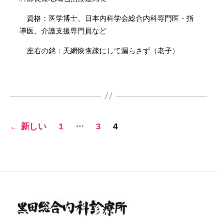
資格：医学博士、日本内科学会総合内科専門医・指
導医、介護支援専門員など
座右の銘：天網恢恢疎にして漏らさず（老子）
投
…
←
新しい
1
3
4
稿
の
ペ
ー
ジ
送