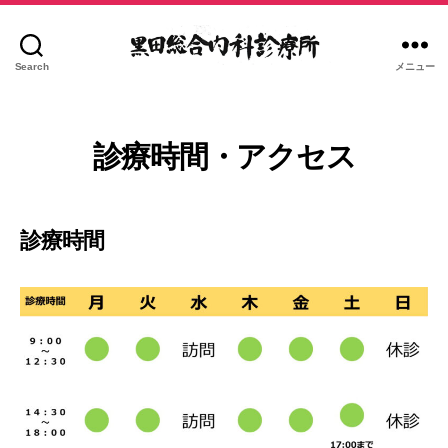
Search
メニュー
黒
田
総
合
診療時間・アクセス
内
科
診
診療時間
療
所