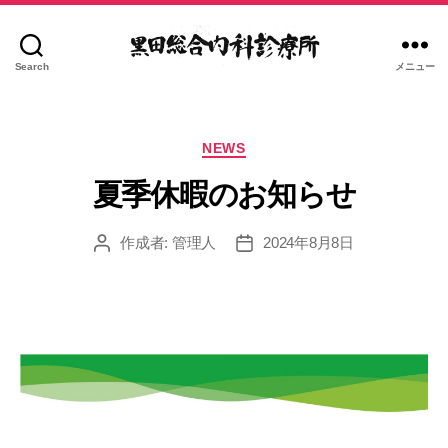
Search
メニュー
黒
田
総
カ
合
NEWS
テ
内
ゴ
夏季休暇のお知らせ
科
リ
診
ー
作成者:
管理人
2024年8月8日
療
投
投
稿
稿
所
者
日