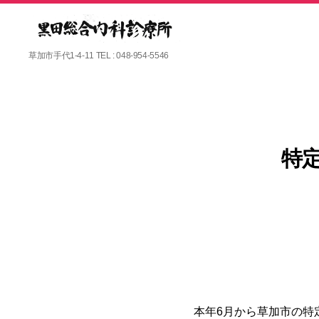
黒
草加市手代1-4-11 TEL : 048-954-5546
田
総
合
内
科
診
特
療
所
本年6月から草加市の特