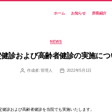
ホーム
お知らせ
所長紹介
カ
NEWS
テ
ゴ
定健診および高齢者健診の実施につ
リ
ー
作成者:
管理人
2022年5月1日
投
投
稿
稿
者
日
定健診および高齢者健診を当院でも実施いたします。