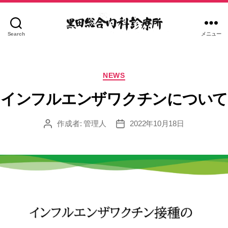
Search
メニュー
黒
田
総
カ
合
NEWS
テ
内
ゴ
インフルエンザワクチンについて
科
リ
診
ー
作成者:
管理人
2022年10月18日
療
投
投
稿
稿
所
者
日