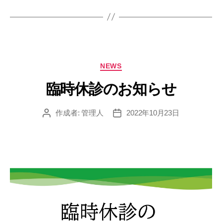
カ
NEWS
テ
ゴ
臨時休診のお知らせ
リ
ー
作成者:
管理人
2022年10月23日
投
投
稿
稿
者
日