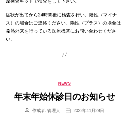
原検査キットで検査をして下さい。
症状が出てから24時間後に検査を行い、陰性（マイナ
ス）の場合はご連絡ください。陽性（プラス）の場合は
発熱外来を行っている医療機関にお問い合わせくださ
い。
カ
NEWS
テ
ゴ
年末年始休診日のお知らせ
リ
ー
作成者:
管理人
2022年11月29日
投
投
稿
稿
者
日