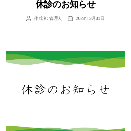
ゴ
休診のお知らせ
リ
ー
作成者:
管理人
2023年3月31日
投
投
稿
稿
者
日