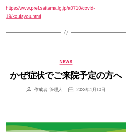
https://www.pref.saitama.lg.jp/a0710/covid-
19/kouisyou.html
カ
NEWS
テ
ゴ
かぜ症状でご来院予定の方へ
リ
ー
作成者:
管理人
2023年1月10日
投
投
稿
稿
者
日