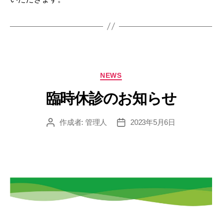
カ
NEWS
テ
ゴ
臨時休診のお知らせ
リ
ー
作成者:
管理人
2023年5月6日
投
投
稿
稿
者
日