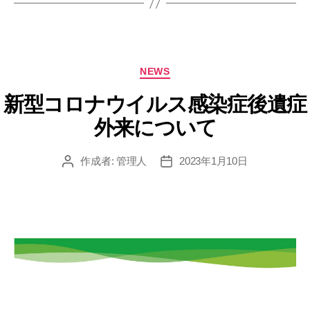
カ
NEWS
テ
ゴ
新型コロナウイルス感染症後遺症
リ
外来について
ー
作成者:
管理人
2023年1月10日
投
投
稿
稿
者
日