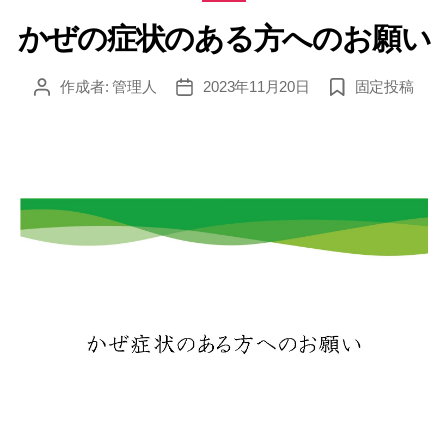
テ
ゴ
かぜの症状のある方へのお願い
リ
ー
作成者:
管理人
2023年11月20日
固定投稿
投
投
稿
稿
者
日