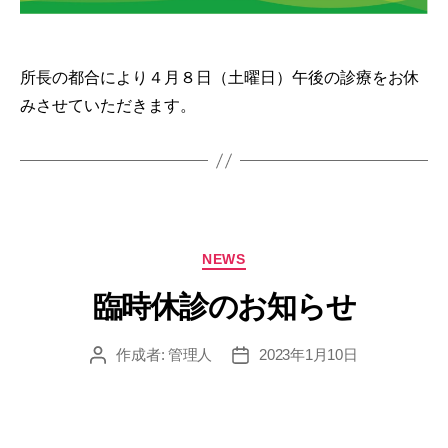
所長の都合により４月８日（土曜日）午後の診療をお休
みさせていただきます。
カ
NEWS
テ
ゴ
臨時休診のお知らせ
リ
ー
作成者:
管理人
2023年1月10日
投
投
稿
稿
者
日