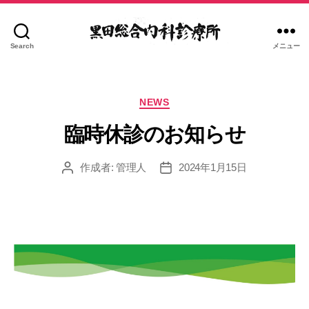
Search
メニュー
黒
田
総
カ
合
NEWS
テ
内
ゴ
臨時休診のお知らせ
科
リ
診
ー
作成者:
管理人
2024年1月15日
療
投
投
稿
稿
所
者
日