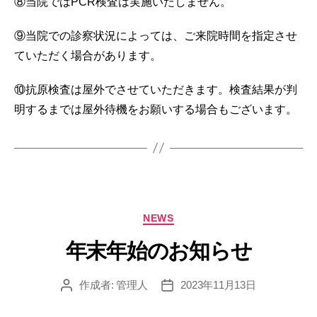
⑧当院ではPCR検査は実施いたしません。
⑨当院での診察状況によっては、ご来院時間を指定させ
ていただく場合があります。
⑩抗原検査は屋外でさせていただきます。検査結果が判
明するまでは屋外待機をお願いする場合もございます。
カ
NEWS
テ
ゴ
年末年始のお知らせ
リ
ー
作成者:
管理人
2023年11月13日
投
投
稿
稿
者
日